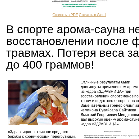
Скачать в PDF
Скачать в Word
В спорте арома-сауна н
восстановлении после ф
травмах. Потеря веса з
до 400 граммов!
Отличные результаты были
достигнуты применением арома
из кедра «ЗДРАВНИЦА» при
восстановлении спортсменов п
травм и подготовке к соревнова
Замечательный тренер олимпий
чемпиона Бувайсара Сайтиева
Дмитрий Георгиевич Миндиашв
дал высокую оценку арома-сауне
кедра «ЗДРАВНИЦА».
«Здравница» - отличное средство
борьбы с хроническими перегрузками,