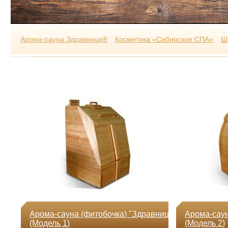
Арома-сауна Здравница®
Косметика «Сибирское СПА»
Ш
Арома-сауна (фитобочка) "Здравница"
Арома-саун
(Модель 1)
(Модель 2)